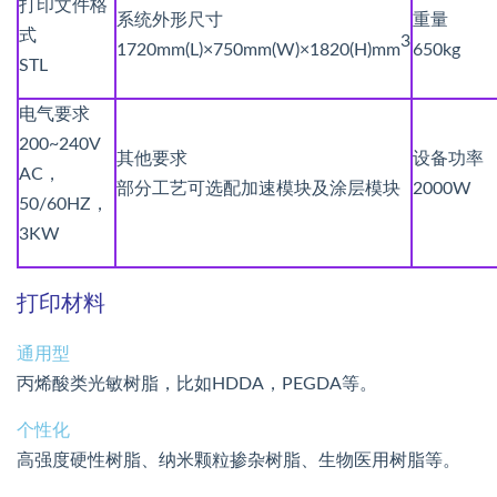
打印文件格
系统外形尺寸
重量
式
3
1720mm(L)×750mm(W)×1820(H)mm
650kg
STL
电气要求
200~240V
其他要求
设备功率
AC，
部分工艺可选配加速模块及涂层模块
2000W
50/60HZ，
3KW
打印材料
通用型
丙烯酸类光敏树脂，比如HDDA，PEGDA等。
个性化
高强度硬性树脂、纳米颗粒掺杂树脂、生物医用树脂等。