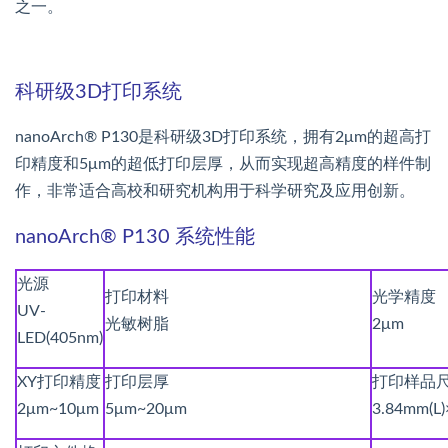
之一。
科研级3D打印系统
nanoArch® P130是科研级3D打印系统，拥有2μm的超高打
印精度和5μm的超低打印层厚，从而实现超高精度的样件制
作，非常适合高校和研究机构用于科学研究及应用创新。
nanoArch® P130 系统性能
光源
打印材料
光学精度
UV-
光敏树脂
2μm
LED(405nm)
XY打印精度
打印层厚
打印样品
2μm~10μm
5μm~20μm
3.84mm(L