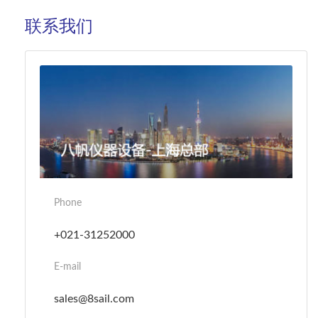
联系我们
Phone
+021-31252000
E-mail
sales@8sail.com