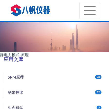
静电力模式-原理
应用文库
SPM原理
28
纳米技术
12
生命科学
5